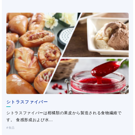
シトラスファイバー
パピロン(ビニロン紙）
キサンタンガム
キサンタンガム
キサンタンガム
キサンタンガム
エアリモ
飼料用グァーガム・CMC
（極細芯鞘オレフィン繊維）
®
シトラスファイバーは柑橘類の果皮から製造される食物繊維で
ビニロン繊維から構成される機能紙。パピロン（三晶登録商標）
キサンタンガムは微生物発酵により得られる天然高分子多糖類
キサンタンガムは微生物発酵により得られる天然高分子多糖類
キサンタンガムは微生物発酵により得られる天然高分子多糖類
キサンタンガムは微生物発酵により得られる天然高分子多糖類
宇部エクシモ株式会社独自の紡糸延伸技術により開発された極細
水産飼料の必須原料。各種水産飼料に適した増粘多糖類を提案い
す。 食感形成および水…
は、1957年(昭和3…
「バイオガム」の一種で…
「バイオガム」の一種で…
「バイオガム」の一種で…
「バイオガム」の一種で…
芯鞘オレフィン複合繊…
たします。
食品
産業資材
化粧品・パーソナルケア
化粧品・パーソナルケア
化粧品・パーソナルケア
化粧品・パーソナルケア
製紙
工業用途
医薬・医療
医薬・医療
医薬・医療
医薬・医療
土木・建材
工業用途
工業用途
工業用途
工業用途
飼料
（不織布・プラスチックネット）
（洗浄剤・塗料・農薬）
（洗浄剤・塗料・農薬）
（洗浄剤・塗料・農薬）
（洗浄剤・塗料・農薬）
（洗浄剤・塗料・農薬）
土木・建材
土木・建材
土木・建材
土木・建材