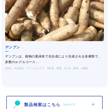
デンプン
その他化合繊紙/不織布
ポリオレフィン繊維
デンプンは、植物の葉緑体で光合成により生成される多糖類で、
三晶は、1957年のビニロン紙「パピロン」開発に始まり、これま
UniqSens SFE System
ローカストビーンガム
グアーガム変性品
飼料用グァーガム・CMC
（工業・製紙）
大和紡績株式会社、JNC株式会社、宇部エクシモ株式会社のポリ
多数のα-グルコース…
で製紙・不織布メ…
UniqSens SFE System（ユニークセンスSFEシステム）は
ローカストビーンガム（Locust Bean Gum）は、大西洋や地中海
加水分解グアーガムはグアーガムを加水分解する事により得られ
水産飼料の必須原料。各種水産飼料に適した増粘多糖類を提案い
オレフィン系繊維をお…
食品
産業資材
化粧品・パーソナルケア
医薬・医療
土木・建材
製紙
（不織布・プラスチックネット）
Tate…
に面する…
る高性能の捺染糊料です…
たします。
製紙
化粧品・パーソナルケア
食品
工業用途
工業用途
化粧品・パーソナルケア
土木・建材
土木・建材
医薬・医療
製紙
飼料
工業用途
（洗浄剤・塗料・農薬）
（洗浄剤・塗料・農薬）
（洗浄剤・塗料・農薬）
製品検索はこちら
search