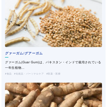
グァーガム/グアーガム
ナルテックス
セルロース変性品
セルロース変性品
ポリエステル繊維
（CMC・HEC・HPMC）
（CMC・HEC・HPMC）
グァーガム(Guar Gum)は、パキスタン・インドで栽培されている
Naltex/ナルテックスは、逆回転する2つのダイから糸状の樹脂を
精製カラギナン/カラギーナン
デンプン
セルロースを部分的に変性した水溶性高分子です。CMC（カルボ
セルロースを部分的に変性した水溶性高分子です。CMC（カルボ
株式会社クラレのポリエステル繊維、ポリエステル系複合繊維を
一年生植物…
押出し、立体的…
カラギナンは紅藻類から抽出される多糖類で、D-ガラクトースが
デンプンは、植物の葉緑体で光合成により生成される多糖類で、
キシメチル…
キシメチル…
お取扱いしております。
食品
産業資材
化粧品・パーソナルケア
医薬・医療
（不織布・プラスチックネット）
α-1,3結合または…
多数のα-グルコース…
化粧品・パーソナルケア
化粧品・パーソナルケア
製紙
医薬・医療
医薬・医療
工業用途
工業用途
（洗浄剤・塗料・農薬）
（洗浄剤・塗料・農薬）
土木・建材
食品
土木・建材
食品
化粧品・パーソナルケア
化粧品・パーソナルケア
製紙
製紙
医薬・医療
医薬・医療
工業用途
土木・建材
製紙
（洗浄剤・塗料・農薬）