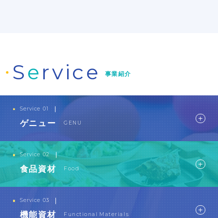
S
e
rvice
事業紹介
Service 01
ゲニュー
GENU
ゲニュー
GENU
Kelco社GENU製品の日本総代理店として輸入販売しており
Service 02
ます。用途に合わせて分析や技術的なサポートを行ってい
食品資材
Food
ます。
食品資材
Food
view more
海外有力メーカーから天然の食品増粘多糖類を輸入して販
Service 03
Service
売。プロの立場から世界のいまを見つめ、安定供給を実現
機能資材
Functional Materials
します。