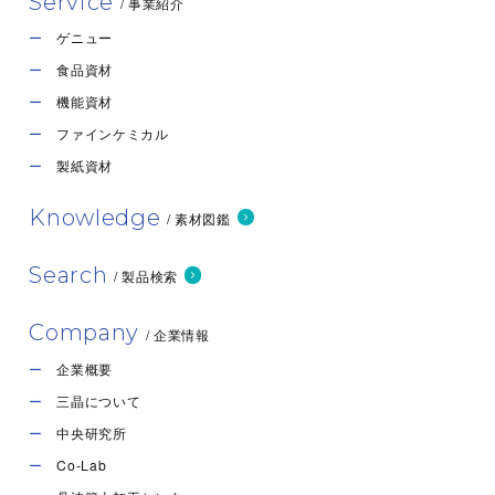
Service
/ 事業紹介
ゲニュー
食品資材
機能資材
ファインケミカル
製紙資材
Knowledge
/ 素材図鑑
Search
/ 製品検索
Company
/ 企業情報
企業概要
三晶について
中央研究所
Co-Lab