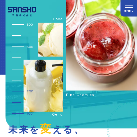
menu
Food
500
400
300
200
Changing the world for the b
Fine Chemical
100
Genu
変
未
来
を
え
る
、