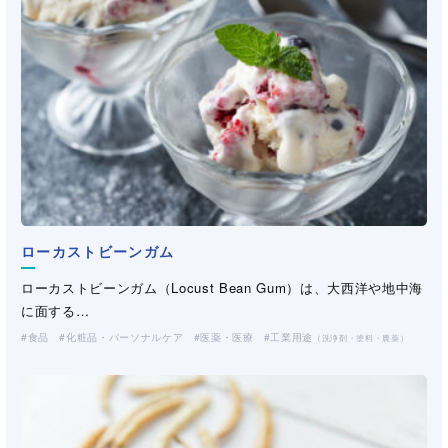
ローカストビーンガム
デルネット
HPグアーガム
HPグアーガム
ビニロン繊維
ローカストビーンガム（Locust Bean Gum）は、大西洋や地中海
Delnet/デルネットは非常に開孔率の高いフィルムです。樹脂を押
ペクチン
ダイユータンガム
ヒドロキシプロピルグアーガムは、インド・パキスタン地方で栽
ヒドロキシプロピルグアーガムは、インド・パキスタン地方で栽
ビニロン繊維は、ポリビニルアルコール(PVA)樹脂を原料とする
に面する…
出し加工しフィ…
ペクチンは主にレモンやライム等の柑橘類から抽出される多糖類
ダイユータンガムの水溶液は、キサンタンガムに代表される微生
培されている一年生豆科…
培されている一年生豆科…
合成繊維で、株式会…
食品
産業資材
化粧品・パーソナルケア
医薬・医療
工業用途
（不織布・プラスチックネット）
（洗浄剤・塗料・農薬）
です。カルボキシル基…
物発酵多糖類「バイオガ…
化粧品・パーソナルケア
化粧品・パーソナルケア
製紙
工業用途
工業用途
（洗浄剤・塗料・農薬）
（洗浄剤・塗料・農薬）
食品
工業用途
化粧品・パーソナルケア
土木・建材
医薬・医療
（洗浄剤・塗料・農薬）