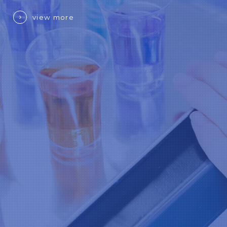
view more
LMペクチンとは
HM
LMペクチン（Low Methoxyl Pectin）は植物
HMペクチ
原料から抽出されたペクチンを脱エステル化
物原料
して製造されたHM…
化する