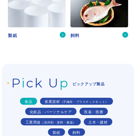
製紙
飼料
P
i
ck U
p
ピックアップ製品
食品
産業資材
（不織布・プラスチックネット）
化粧品・パーソナルケア
医薬・医療
工業用途
土木・建材
（洗浄剤・塗料・農薬）
製紙
飼料