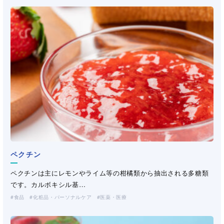
ペクチン
サフロン
セルロース変性品
（CMC・HEC・HPMC）
ジェランガム
ジェランガム
ジェランガム
セルロース変性品
（CMC・HEC・HPMC）
ペクチンは主にレモンやライム等の柑橘類から抽出される多糖類
サフロン(三晶登録商標)はビスコース加工紙です。三晶とレンゴー
セルロースを部分的に変性した水溶性高分子です。CMC（カルボ
ジェランガムは、菌体シュードモナス・エロディアを用いた微生
ジェランガムは、菌体シュードモナス・エロディアを用いた微生
ジェランガムは、菌体シュードモナス・エロディアを用いた微生
セルロースを部分的に変性した水溶性高分子です。CMC（カルボ
です。カルボキシル基…
株式会社が共同で開…
キシメチル…
物発酵により得られる天…
物発酵により得られる天…
物発酵により得られる天…
キシメチル…
食品
産業資材
化粧品・パーソナルケア
化粧品・パーソナルケア
医薬・医療
医薬・医療
工業用途
（不織布・プラスチックネット）
（洗浄剤・塗料・農薬）
化粧品・パーソナルケア
化粧品・パーソナルケア
化粧品・パーソナルケア
化粧品・パーソナルケア
土木・建材
製紙
医薬・医療
医薬・医療
医薬・医療
医薬・医療
工業用途
工業用途
工業用途
工業用途
（洗浄剤・塗料・農薬）
（洗浄剤・塗料・農薬）
（洗浄剤・塗料・農薬）
（洗浄剤・塗料・農薬）
土木・建材
製紙