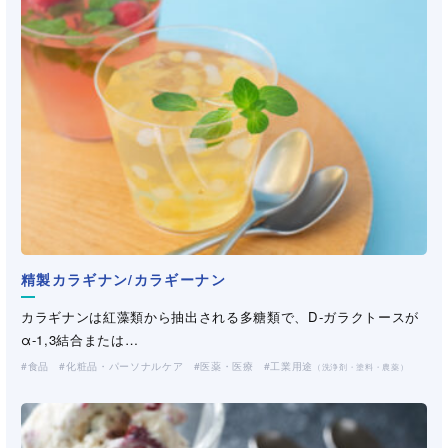
精製カラギナン/カラギーナン
デルポア
カチオン化グアーガム
セルロース変性品
カチオン化グアーガム
グアーガム変性品
（CMC・HEC・HPMC）
（工業・製紙）
カラギナンは紅藻類から抽出される多糖類で、D-ガラクトースが
Delpore/デルポアは、Mativ社によって製造されるメルトブローン
グアーガム変性品
（工業・製紙）
カチオン化グアーガムは、インド・パキスタン地方で栽培されて
セルロースを部分的に変性した水溶性高分子です。CMC（カルボ
カチオン化グアーガムは、インド・パキスタン地方で栽培されて
加水分解グアーガムはグアーガムを加水分解する事により得られ
α-1,3結合または…
不織布で…
加水分解グアーガムはグアーガムを加水分解する事により得られ
いる一年生豆科植物グア…
キシメチル…
いる一年生豆科植物グア…
る高性能の捺染糊料です…
食品
産業資材
化粧品・パーソナルケア
医薬・医療
工業用途
（不織布・プラスチックネット）
（洗浄剤・塗料・農薬）
る高性能の捺染糊料です…
化粧品・パーソナルケア
化粧品・パーソナルケア
化粧品・パーソナルケア
工業用途
工業用途
医薬・医療
工業用途
土木・建材
工業用途
製紙
（洗浄剤・塗料・農薬）
（洗浄剤・塗料・農薬）
（洗浄剤・塗料・農薬）
（洗浄剤・塗料・農薬）
土木・建材
工業用途
製紙
土木・建材
製紙
（洗浄剤・塗料・農薬）