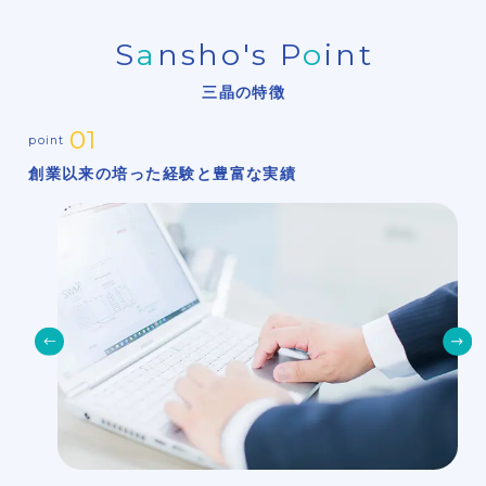
S
a
nsho's P
o
int
三晶の特徴
最適
創業以来の
培った
経験と
豊富な
実績