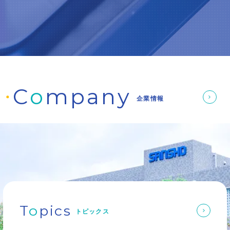
C
o
mpany
企業情報
T
o
pics
トピックス