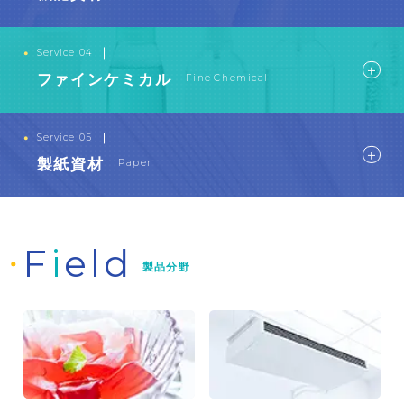
機能資材
Functional Materials
view more
国内外問わず幅広いネットワークを通じて製紙用化学合成
Service 04
Service
繊維、不織布、プラスチックネット、ウインドウフィルム
ファインケミカル
Fine Chemical
等を多種多様な分野のお客様に提案します。
ファインケミカル
Fine Chemical
view more
高品質・高性能・高付加価値な製品を各国から見つけ出
Service 05
Service
し、天然由来の増粘多糖類を化粧品、医薬品、工業製品な
製紙資材
Paper
どの各種分野に提供しています。
製紙資材
Paper
view more
各種製紙用資材・添加物を国内外から調達・購入し、加工
Service
技術はもちろん、新たな特性やノウハウなどもご提供しま
F
i
eld
す
製品分野
view more
Service