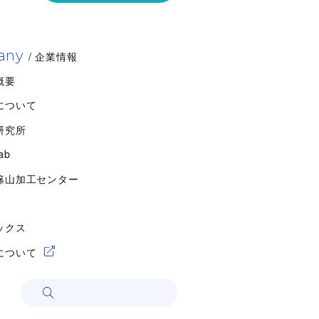
any
/ 企業情報
概要
について
研究所
ab
篠山加工センター
ックス
について