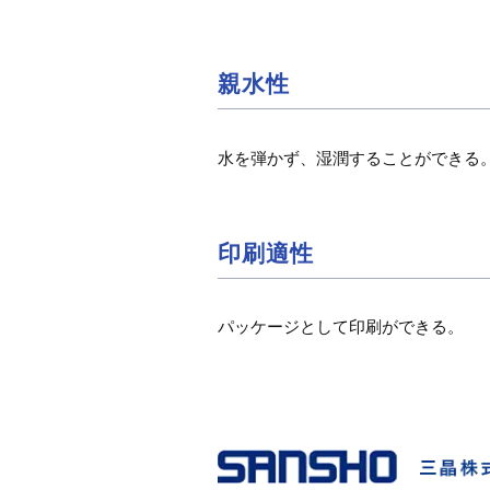
精密濾過
親水性
水を弾かず、湿潤することができる
印刷適性
濾過膜、減菌紙
パッケージとして印刷ができる。
耐（熱）水性
耐油耐溶剤性