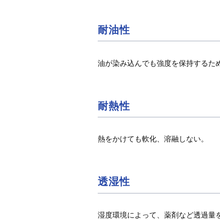
フィルム性外観
耐油性
油が染み込んでも強度を保持するた
ナルテックス
耐熱性
Naltex/ナルテックスは、逆回転す
つのダイから糸状の樹脂を押出し
熱をかけても軟化、溶融しない。
透気性コントロールタ
体的…
産業資材
（不織布・プラスチックネット）
透湿性
ガス透過度コントロー
ル
湿度環境によって、薬剤など透過量