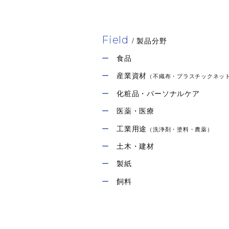
リントフリー性
Field
/ 製品分野
食品
産業資材
（不織布・プラスチックネッ
化粧品・パーソナルケア
医薬・医療
工業用途
（洗浄剤・塗料・農薬）
土木・建材
製紙
飼料