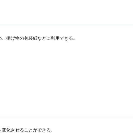
【主な用途】
和紙風セロハン
素材について問い合わせる
め、揚げ物の包装紙などに利用できる。
その他化合繊紙/不織布
る2
三晶は、1957年のビニロン紙「パピロ
、立
ン」開発に始まり、これまで製紙・不
イプ
織布メ…
産業資材
（不織布・プラスチックネット）
【主な用途】
脱酸素剤包装、脱臭剤包装、乾燥剤包装、防虫剤包装、芳香剤包
捨てカイロ包装、スモーク加工用ケーシング
を変化させることができる。
【主な用途】