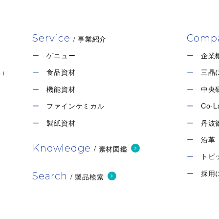
【主な用途】
ワイパー、クリーンペーパー
Service
Comp
/ 事業紹介
素材について問い合わせる
ゲニュー
企業
食品資材
三晶
ト）
機能資材
中央
ファインケミカル
Co-L
製紙資材
丹波
沿革
Knowledge
/ 素材図鑑
トピ
採用
Search
/ 製品検索