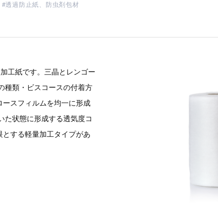
透過防止紙、防虫剤包材
ス加工紙です。三晶とレンゴー
の種類・ビスコースの付着方
ロースフィルムを均一に形成
いた状態に形成する透気度コ
眼とする軽量加工タイプがあ