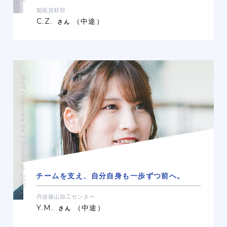
製紙資材部
C.Z.
（中途）
さん
Staff interview 04 / Joined in 2025
チームを支え、
自分自身も一歩ずつ前へ。
丹波篠山加工センター
Y.M.
（中途）
さん