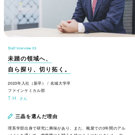
Staff Interview 03
未踏の領域へ、
自ら探り、切り拓く。
2023年入社（新卒） /
名城大学卒
ファインケミカル部
T.H.
さん
三晶を選んだ理由
理系学部出身で研究に興味があり、また、靴屋での3年間のアル