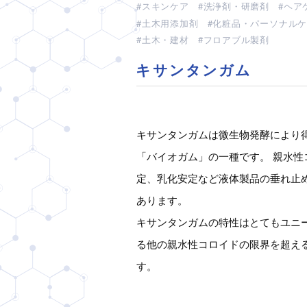
スキンケア
洗浄剤・研磨剤
ヘア
土木用添加剤
化粧品・パーソナル
土木・建材
フロアブル製剤
キサンタンガム
キサンタンガムは微生物発酵により
「バイオガム」の一種です。 親水性
定、乳化安定など液体製品の垂れ止
あります。
キサンタンガムの特性はとてもユニ
る他の親水性コロイドの限界を超え
す。