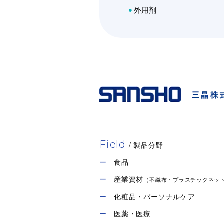
KELZAN S plus
外用剤
ダイユータンガム
特長
KELTROL CG-SFT
ダイユータンガムの水溶液は、キ
製造社
タンガムに代表される微生物発酵
製造国
特長
類「バイオガ…
荷姿
製造社
工業用途
（洗浄剤・塗料・農薬）
土木・建材
製造国
Field
荷姿
/ 製品分野
食品
産業資材
（不織布・プラスチックネッ
化粧品・パーソナルケア
医薬・医療
KELZAN ST plus