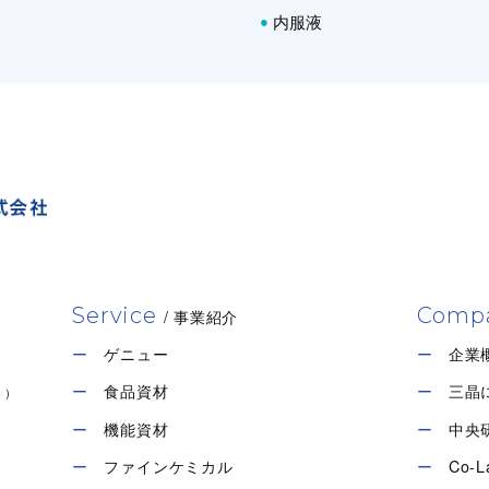
内服液
ペクチン
精製
冷水での分散改良品
サン
ペクチンは主にレモンやライム等の柑
カラ
Tate & Lyle
多糖
橘類から抽出される多糖類です。カル
糖類
アメリカ
透明品、スムースフロー
ボキシル基…
また
25kg 入り紙袋
Tate & Lyle
食品
化粧品・パーソナルケア
食
医薬・医療
医
アメリカ
工
素材について問い合わせる
Service
Comp
25kg 入り紙袋
/ 事業紹介
ゲニュー
企業
食品資材
三晶
ト）
素材について問い合わせる
機能資材
中央
ファインケミカル
Co-L