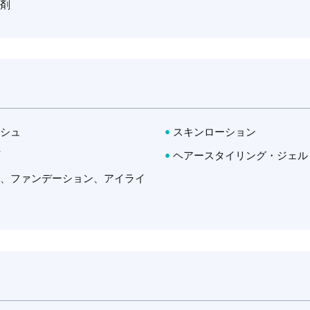
冷剤
UniqSens SFE System
グ
透明品
UniqSens SFE System（ユニークセ
加水
溶性
ンスSFEシステム）はTate…
水分
Tate & Lyle
チ
捺染
化粧品・パーソナルケア
アメリカ
透明品
工
ッシュ
スキンローション
00万ですが、ある報告によると1300万～5000万とも述べ
土
療
25kg 入り紙袋
Tate & Lyle
現れたものと思われます。
プ
ヘアースタイリング・ジェル
アメリカ
、グルコース、グルクロン酸という三つの異なる多糖類をベー
料、ファンデーション、アイライ
ウム塩もふくまれています）。
素材について問い合わせる
25kg 入り紙袋
コース、二つのマンノース、一つのグルクロン酸の計五つの多
鎖はD-グルコースのβ-1,4結合で、セルロースと同一の結合
が含まれています。この側鎖は主鎖グルコースと２：１の割合
素材について問い合わせる
すが、正確な側鎖の分布状態については知られていません。また
ン酸がケタール結合をしていますが、このピルビン酸の正確な分
ースは6の位置でアセチル化されています。