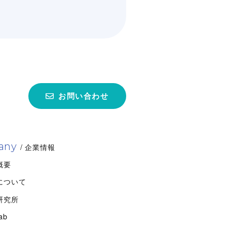
カラギナン/カラギーナン
ギナンは紅藻類から抽出される多
で、D-ガラクトースがα-1,3結合
は…
お問い合わせ
品
化粧品・パーソナルケア
薬・医療
業用途
（洗浄剤・塗料・農薬）
any
/ 企業情報
概要
について
研究所
ab