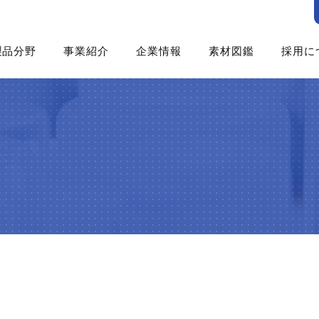
製品分野
事業紹介
企業情報
素材図鑑
採用に
食品
ゲニュー
企業概要
採用
産業資材
食品資材
三晶について
新卒
（不織布・プラスチックネット）
化粧品・パーソナルケア
機能資材
中央研究所
中途
医薬・医療
ファインケミカル
Co Lab
社員
工業用途
製紙資材
丹波篠山加工センター
社員
（洗浄剤・塗料・農薬）
土木・建材
沿革
社員イ
製紙
トピックス
社員
飼料
エン