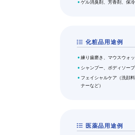
KELZAN T
ゲル消臭剤、芳香剤、保
セルロース変性品
（CMC・HEC・HPMC）
特長
KELTROL CG-T
セルロースを部分的に変性した水
製造社
高分子です。CMC（カルボキシメ
化粧品用途例
製造国
ル…
特長
練り歯磨き、マウスウォ
キサンタンガムの分子量は約2
化粧品・パーソナルケア
医薬・医
荷姿
製造社
分子同士の会合現象によって
シャンプー、ボディソー
工業用途
（洗浄剤・塗料・農薬）
土木・建材
製紙
製造国
キサンタンガムはマンノース
フェイシャルケア（洗顔
塩、マグネシウム塩、ナトリ
ナーなど）
荷姿
キサンタンガムは二つのグル
ています。キサンタンガムの主
スの間に一つのグルクロン酸
第3位の位置に結合していま
半数は4と6の位置にピルビ
医薬品用途例
ん。末端とは別のD-マンノ