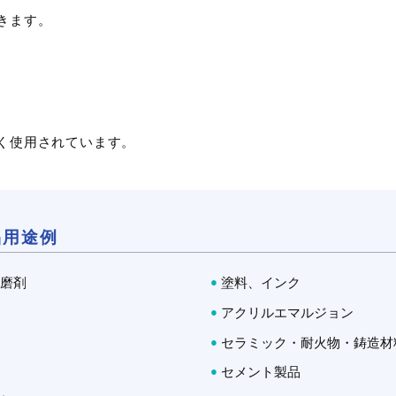
きます。
カチオン化グアーガム
HP
汎用品
。
ナ
カチオン化グアーガムは、インド・パ
ヒド
Tate & Lyle
酵に
キスタン地方で栽培されている一年生
ンド
豆科植物グア…
る一
く使用されています。
アメリカ
汎用品
療
化粧品・パーソナルケア
化
25kg 入り紙袋
Tate & Lyle
工業用途
工
（洗浄剤・塗料・農薬）
アメリカ
品用途例
素材について問い合わせる
25kg 入り紙袋
研磨剤
塗料、インク
アクリルエマルジョン
素材について問い合わせる
セラミック・耐火物・鋳造材
セメント製品