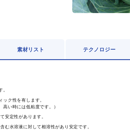
素材リスト
テクノロジー
す。
ィック性を有します。
、高い時には低粘度です。）
サンガム）単一品
して安定性があります。
/医薬・医療向け
した粉末
を含む水溶液に対して相溶性があり安定です。
Tyler standard screen (595micron)