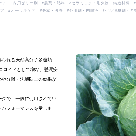
ケア
内用ゼリー剤
農薬・肥料
セラミック・耐火物・鋳造材料
ケア
オーラルケア
医薬・医療
外用剤・内服液
ゲル消臭剤・芳
得られる天然高分子多糖類
コロイドとして増粘、懸濁安
めや分離・沈殿防止の効果が
ークで、一般に使用されてい
るパフォーマンスを示しま