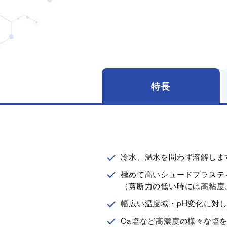
特長
冷水、温水を問わず溶解しま
工業用途向け
極めて高いシュードプラステ
（剪断力の低い時には高粘度
成分：キサンタンガム（ザン
幅広い温度域・pH変化に対
化粧品・パーソナルケア
外観：白色～淡黄褐色の乾燥
Ca塩など高濃度の様々な塩
粒度：28mesh pass 98% 以上、 