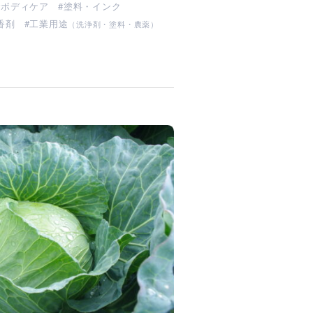
ボディケア
塗料・インク
香剤
工業用途
（洗浄剤・塗料・農薬）