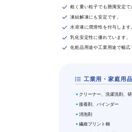
KELZAN
粗く重い粒子でも懸濁安定で
pH：5.5~8.5
ジェランガム
凍結解凍にも安定です。
特長
水溶液に潤滑性を付与します
ジェランガムは、菌体シュードモ
KELTROL CG
製造社
乳化安定性に優れています。
ス・エロディアを用いた微生物発
より得られる天…
化粧品用途や工業用途で幅広
製造国
特長
化粧品・パーソナルケア
医薬・医
荷姿
製造社
工業用途
（洗浄剤・塗料・農薬）
製造国
工業用・家庭用
荷姿
クリーナー、洗濯洗剤、
接着剤、バインダー
消泡剤
繊維プリント糊