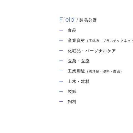
Field
/ 製品分野
食品
産業資材
（不織布・プラスチックネッ
化粧品・パーソナルケア
医薬・医療
工業用途
（洗浄剤・塗料・農薬）
土木・建材
製紙
飼料