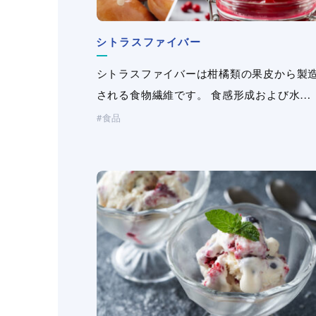
シトラスファイバー
パピロン(ビニロン紙）
キサンタンガム
キサンタンガム
キサンタンガム
キサンタンガム
エアリモ
飼料用グァーガム・CMC
（極細芯鞘オレフィン繊維）
®
シトラスファイバーは柑橘類の果皮から製
ビニロン繊維から構成される機能紙。パピ
キサンタンガムは微生物発酵により得られ
キサンタンガムは微生物発酵により得られ
キサンタンガムは微生物発酵により得られ
キサンタンガムは微生物発酵により得られ
宇部エクシモ株式会社独自の紡糸延伸技術
水産飼料の必須原料。各種水産飼料に適し
される食物繊維です。 食感形成および水…
ン（三晶登録商標）は、1957年(昭和3…
天然高分子多糖類「バイオガム」の一種で
天然高分子多糖類「バイオガム」の一種で
天然高分子多糖類「バイオガム」の一種で
天然高分子多糖類「バイオガム」の一種で
より開発された極細芯鞘オレフィン複合繊
増粘多糖類を提案いたします。
食品
産業資材
化粧品・パーソナルケア
化粧品・パーソナルケア
化粧品・パーソナルケア
化粧品・パーソナルケア
製紙
工業用途
医薬・医療
医薬・医療
医薬・医療
医薬・医療
土木・建材
（不織布・プラスチックネット）
（洗浄剤・塗料・農薬）
工業用途
工業用途
工業用途
工業用途
飼料
土木・建材
土木・建材
土木・建材
土木・建材
（洗浄剤・塗料・農薬）
（洗浄剤・塗料・農薬）
（洗浄剤・塗料・農薬）
（洗浄剤・塗料・農薬）