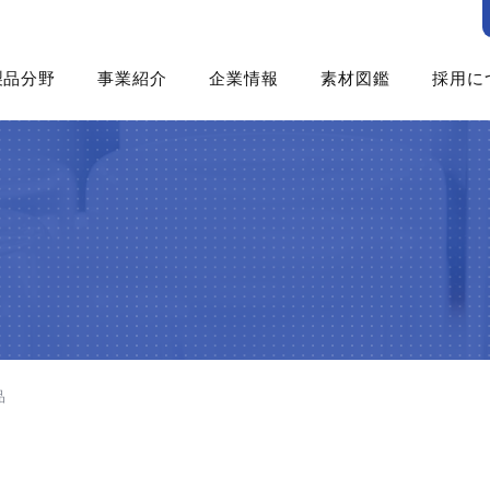
製品分野
事業紹介
企業情報
素材図鑑
採用に
食品
ゲニュー
企業概要
採用
産業資材
食品資材
三晶について
新卒
（不織布・プラスチックネット）
化粧品・パーソナルケア
機能資材
中央研究所
中途
医薬・医療
ファインケミカル
Co Lab
社員
工業用途
製紙資材
丹波篠山加工センター
社員
（洗浄剤・塗料・農薬）
土木・建材
沿革
社員イ
製紙
トピックス
社員
飼料
エン
品