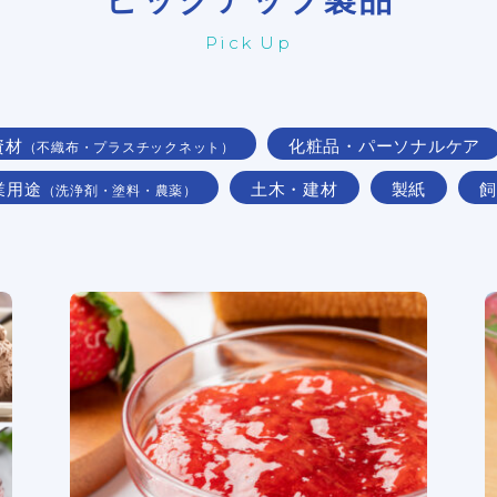
Pick Up
資材
化粧品・パーソナルケア
（不織布・プラスチックネット）
業用途
土木・建材
製紙
飼
（洗浄剤・塗料・農薬）