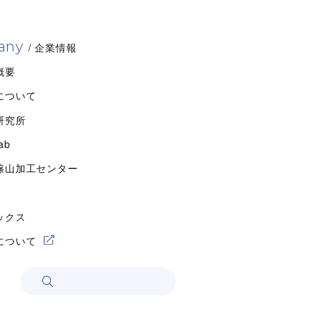
any
/ 企業情報
概要
について
研究所
ab
篠山加工センター
ックス
について