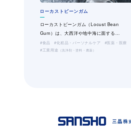
デルネット
ローカストビーンガム
Delnet/デルネットは非常に開孔率の高いフ
HPグアーガム
ペクチン
HPグアーガム
ダイユータンガム
ビニロン繊維
ローカストビーンガム（Locust Bean
ルムです。樹脂を押出し加工しフィ…
Gum）は、大西洋や地中海に面する…
ヒドロキシプロピルグアーガムは、インド
ペクチンは主にレモンやライム等の柑橘類
ヒドロキシプロピルグアーガムは、インド
ダイユータンガムの水溶液は、キサンタン
ビニロン繊維は、ポリビニルアルコール
産業資材
（不織布・プラスチックネット）
パキスタン地方で栽培されている一年生豆
ら抽出される多糖類です。カルボキシル基
パキスタン地方で栽培されている一年生豆
ムに代表される微生物発酵多糖類「バイオ
(PVA)樹脂を原料とする合成繊維で、株式
食品
化粧品・パーソナルケア
医薬・医療
工業用途
科…
科…
ガ…
会…
（洗浄剤・塗料・農薬）
食品
化粧品・パーソナルケア
医薬・医療
化粧品・パーソナルケア
化粧品・パーソナルケア
工業用途
製紙
土木・建材
（洗浄剤・塗料・農薬）
工業用途
工業用途
（洗浄剤・塗料・農薬）
（洗浄剤・塗料・農薬）