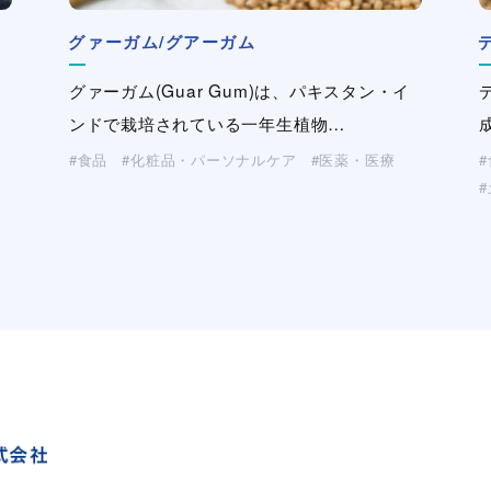
ナルテックス
グァーガム/グアーガム
ィ
Naltex/ナルテックスは、逆回転する2つのダ
セルロース変性品
精製カラギナン/カラギーナン
セルロース変性品
デンプン
ポリエステル繊維
U
（CMC・HEC・HPMC）
（CMC・HEC・HPMC）
グァーガム(Guar Gum)は、パキスタン・イ
イから糸状の樹脂を押出し、立体的…
・
か
・
ガ
ンドで栽培されている一年生植物…
セルロースを部分的に変性した水溶性高分子
カラギナンは紅藻類から抽出される多糖類
セルロースを部分的に変性した水溶性高分子
デンプンは、植物の葉緑体で光合成により生
株式会社クラレのポリエステル繊維、ポリエ
U
産業資材
（不織布・プラスチックネット）
…
です。CMC（カルボキシメチル…
で、D-ガラクトースがα-1,3結合または…
です。CMC（カルボキシメチル…
成される多糖類で、多数のα-グルコース…
ステル系複合繊維をお取扱いしております。
食品
化粧品・パーソナルケア
医薬・医療
化粧品・パーソナルケア
食品
化粧品・パーソナルケア
食品
製紙
化粧品・パーソナルケア
化粧品・パーソナルケア
医薬・医療
医薬・医療
医薬・医療
医薬・医療
工業用途
工業用途
工業用途
土木・建材
製紙
土木・建材
土木・建材
（洗浄剤・塗料・農薬）
（洗浄剤・塗料・農薬）
（洗浄剤・塗料・農薬）
製紙
製紙