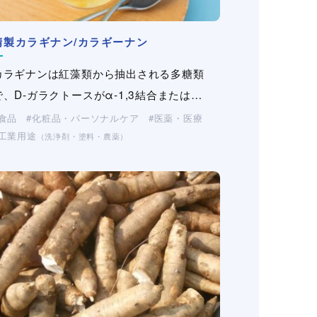
精製カラギナン/カラギーナン
デルポア
カチオン化グアーガム
セルロース変性品
カチオン化グアーガム
グアーガム変性品
グアーガム変性品
（CMC・HEC・HPMC）
（工業・製紙）
（工業・製紙）
カラギナンは紅藻類から抽出される多糖類
Delpore/デルポアは、Mativ社によって製造
カチオン化グアーガムは、インド・パキスタ
セルロースを部分的に変性した水溶性高分子
カチオン化グアーガムは、インド・パキスタ
加水分解グアーガムはグアーガムを加水分解
加水分解グアーガムはグアーガムを加水分解
で、D-ガラクトースがα-1,3結合または…
されるメルトブローン不織布で…
ン地方で栽培されている一年生豆科植物グ
です。CMC（カルボキシメチル…
ン地方で栽培されている一年生豆科植物グ
する事により得られる高性能の捺染糊料で
する事により得られる高性能の捺染糊料で
ア…
ア…
す…
す…
食品
産業資材
化粧品・パーソナルケア
化粧品・パーソナルケア
医薬・医療
医薬・医療
（不織布・プラスチックネット）
工業用途
工業用途
土木・建材
（洗浄剤・塗料・農薬）
（洗浄剤・塗料・農薬）
化粧品・パーソナルケア
化粧品・パーソナルケア
工業用途
工業用途
土木・建材
土木・建材
（洗浄剤・塗料・農薬）
（洗浄剤・塗料・農薬）
製紙
工業用途
工業用途
製紙
製紙
（洗浄剤・塗料・農薬）
（洗浄剤・塗料・農薬）