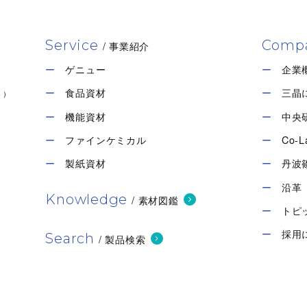
Service
Comp
/ 事業紹介
ゲニュー
企業
食品資材
三晶
ト）
機能資材
中央
ファインケミカル
Co-L
製紙資材
丹波
沿革
Knowledge
/ 素材図鑑
トピ
採用
Search
/ 製品検索