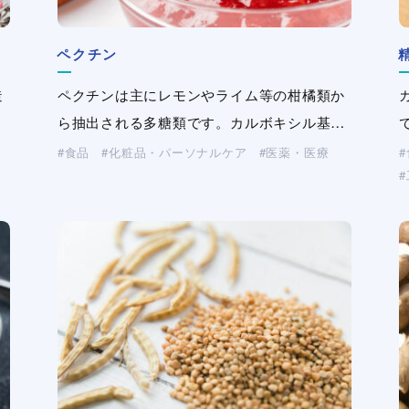
ペクチン
サフロン
ジェランガム
ジェランガム
ジェランガム
セルロース変性品
セルロース変性品
（CMC・HEC・HPMC）
（CMC・HEC・HPMC）
造
ロ
る
る
る
る
に
た
ペクチンは主にレモンやライム等の柑橘類か
サフロン(三晶登録商標)はビスコース加工紙
ジェランガムは、菌体シュードモナス・エロ
ジェランガムは、菌体シュードモナス・エロ
ジェランガムは、菌体シュードモナス・エロ
セルロースを部分的に変性した水溶性高分子
セルロースを部分的に変性した水溶性高分子
…
…
…
…
…
ら抽出される多糖類です。カルボキシル基…
です。三晶とレンゴー株式会社が共同で開…
ディアを用いた微生物発酵により得られる
ディアを用いた微生物発酵により得られる
ディアを用いた微生物発酵により得られる
です。CMC（カルボキシメチル…
です。CMC（カルボキシメチル…
天…
天…
天…
食品
産業資材
化粧品・パーソナルケア
化粧品・パーソナルケア
化粧品・パーソナルケア
医薬・医療
医薬・医療
医薬・医療
（不織布・プラスチックネット）
工業用途
工業用途
土木・建材
土木・建材
（洗浄剤・塗料・農薬）
（洗浄剤・塗料・農薬）
化粧品・パーソナルケア
化粧品・パーソナルケア
化粧品・パーソナルケア
医薬・医療
医薬・医療
医薬・医療
製紙
製紙
工業用途
工業用途
工業用途
（洗浄剤・塗料・農薬）
（洗浄剤・塗料・農薬）
（洗浄剤・塗料・農薬）