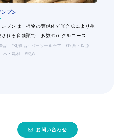
その他化合繊紙/不織布
デンプン
三晶は、1957年のビニロン紙「パピロン」
niqSens SFE System
ローカストビーンガム
グアーガム変性品
飼料用グァーガム・CMC
ポリオレフィン繊維
（工業・製紙）
デンプンは、植物の葉緑体で光合成により生
開発に始まり、これまで製紙・不織布メ…
成される多糖類で、多数のα-グルコース…
niqSens SFE System（ユニークセンス
ローカストビーンガム（Locust Bean
加水分解グアーガムはグアーガムを加水分解
水産飼料の必須原料。各種水産飼料に適した
大和紡績株式会社、JNC株式会社、宇部エク
産業資材
（不織布・プラスチックネット）
SFEシステム）はTate…
Gum）は、大西洋や地中海に面する…
する事により得られる高性能の捺染糊料で
増粘多糖類を提案いたします。
シモ株式会社のポリオレフィン系繊維をお…
食品
化粧品・パーソナルケア
医薬・医療
土木・建材
製紙
す…
化粧品・パーソナルケア
食品
工業用途
製紙
化粧品・パーソナルケア
土木・建材
医薬・医療
（洗浄剤・塗料・農薬）
工業用途
飼料
（洗浄剤・塗料・農薬）
工業用途
土木・建材
（洗浄剤・塗料・農薬）
製紙
お問い合わせ