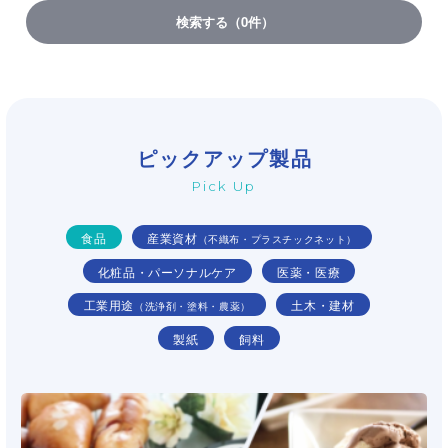
検索する
（
0
件）
ピックアップ製品
Pick Up
食品
産業資材
（不織布・プラスチックネット）
化粧品・パーソナルケア
医薬・医療
工業用途
土木・建材
（洗浄剤・塗料・農薬）
製紙
飼料