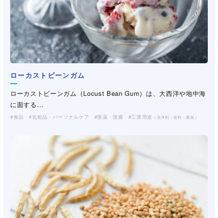
ローカストビーンガム
デルネット
HPグアーガム
HPグアーガム
ビニロン繊維
ローカストビーンガム（Locust Bean Gum）は、大西洋や地中海
Delnet/デルネットは非常に開孔率の高いフィルムです。樹脂を押
ペクチン
ダイユータンガム
ヒドロキシプロピルグアーガムは、インド・パキスタン地方で栽
ヒドロキシプロピルグアーガムは、インド・パキスタン地方で栽
ビニロン繊維は、ポリビニルアルコール(PVA)樹脂を原料とする
に面する…
出し加工しフィ…
ペクチンは主にレモンやライム等の柑橘類から抽出される多糖類
ダイユータンガムの水溶液は、キサンタンガムに代表される微生
培されている一年生豆科…
培されている一年生豆科…
合成繊維で、株式会…
食品
産業資材
化粧品・パーソナルケア
医薬・医療
工業用途
（不織布・プラスチックネット）
（洗浄剤・塗料・農薬）
です。カルボキシル基…
物発酵多糖類「バイオガ…
化粧品・パーソナルケア
化粧品・パーソナルケア
製紙
工業用途
工業用途
（洗浄剤・塗料・農薬）
（洗浄剤・塗料・農薬）
食品
工業用途
化粧品・パーソナルケア
土木・建材
医薬・医療
（洗浄剤・塗料・農薬）