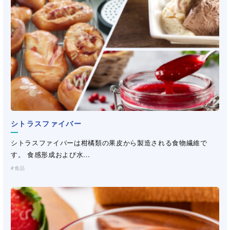
シトラスファイバー
パピロン(ビニロン紙）
キサンタンガム
キサンタンガム
キサンタンガム
キサンタンガム
エアリモ
飼料用グァーガム・CMC
（極細芯鞘オレフィン繊維）
®
シトラスファイバーは柑橘類の果皮から製造される食物繊維で
ビニロン繊維から構成される機能紙。パピロン（三晶登録商標）
キサンタンガムは微生物発酵により得られる天然高分子多糖類
キサンタンガムは微生物発酵により得られる天然高分子多糖類
キサンタンガムは微生物発酵により得られる天然高分子多糖類
キサンタンガムは微生物発酵により得られる天然高分子多糖類
宇部エクシモ株式会社独自の紡糸延伸技術により開発された極細
水産飼料の必須原料。各種水産飼料に適した増粘多糖類を提案い
す。 食感形成および水…
は、1957年(昭和3…
「バイオガム」の一種で…
「バイオガム」の一種で…
「バイオガム」の一種で…
「バイオガム」の一種で…
芯鞘オレフィン複合繊…
たします。
食品
産業資材
化粧品・パーソナルケア
化粧品・パーソナルケア
化粧品・パーソナルケア
化粧品・パーソナルケア
製紙
工業用途
医薬・医療
医薬・医療
医薬・医療
医薬・医療
土木・建材
工業用途
工業用途
工業用途
工業用途
飼料
（不織布・プラスチックネット）
（洗浄剤・塗料・農薬）
（洗浄剤・塗料・農薬）
（洗浄剤・塗料・農薬）
（洗浄剤・塗料・農薬）
（洗浄剤・塗料・農薬）
土木・建材
土木・建材
土木・建材
土木・建材