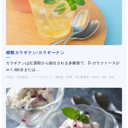
精製カラギナン/カラギーナン
デルポア
カチオン化グアーガム
セルロース変性品
カチオン化グアーガム
グアーガム変性品
（CMC・HEC・HPMC）
（工業・製紙）
カラギナンは紅藻類から抽出される多糖類で、D-ガラクトースが
Delpore/デルポアは、Mativ社によって製造されるメルトブローン
グアーガム変性品
（工業・製紙）
カチオン化グアーガムは、インド・パキスタン地方で栽培されて
セルロースを部分的に変性した水溶性高分子です。CMC（カルボ
カチオン化グアーガムは、インド・パキスタン地方で栽培されて
加水分解グアーガムはグアーガムを加水分解する事により得られ
α-1,3結合または…
不織布で…
加水分解グアーガムはグアーガムを加水分解する事により得られ
いる一年生豆科植物グア…
キシメチル…
いる一年生豆科植物グア…
る高性能の捺染糊料です…
食品
産業資材
化粧品・パーソナルケア
医薬・医療
工業用途
（不織布・プラスチックネット）
（洗浄剤・塗料・農薬）
る高性能の捺染糊料です…
化粧品・パーソナルケア
化粧品・パーソナルケア
化粧品・パーソナルケア
工業用途
工業用途
医薬・医療
工業用途
土木・建材
工業用途
製紙
（洗浄剤・塗料・農薬）
（洗浄剤・塗料・農薬）
（洗浄剤・塗料・農薬）
（洗浄剤・塗料・農薬）
土木・建材
工業用途
製紙
土木・建材
製紙
（洗浄剤・塗料・農薬）