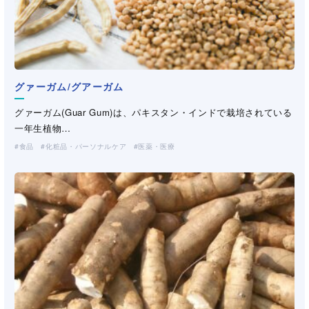
グァーガム/グアーガム
ナルテックス
セルロース変性品
セルロース変性品
ポリエステル繊維
（CMC・HEC・HPMC）
（CMC・HEC・HPMC）
グァーガム(Guar Gum)は、パキスタン・インドで栽培されている
Naltex/ナルテックスは、逆回転する2つのダイから糸状の樹脂を
精製カラギナン/カラギーナン
デンプン
セルロースを部分的に変性した水溶性高分子です。CMC（カルボ
セルロースを部分的に変性した水溶性高分子です。CMC（カルボ
株式会社クラレのポリエステル繊維、ポリエステル系複合繊維を
一年生植物…
押出し、立体的…
カラギナンは紅藻類から抽出される多糖類で、D-ガラクトースが
デンプンは、植物の葉緑体で光合成により生成される多糖類で、
キシメチル…
キシメチル…
お取扱いしております。
食品
産業資材
化粧品・パーソナルケア
医薬・医療
（不織布・プラスチックネット）
α-1,3結合または…
多数のα-グルコース…
化粧品・パーソナルケア
化粧品・パーソナルケア
製紙
医薬・医療
医薬・医療
工業用途
工業用途
（洗浄剤・塗料・農薬）
（洗浄剤・塗料・農薬）
土木・建材
食品
土木・建材
食品
化粧品・パーソナルケア
化粧品・パーソナルケア
製紙
製紙
医薬・医療
医薬・医療
工業用途
土木・建材
製紙
（洗浄剤・塗料・農薬）