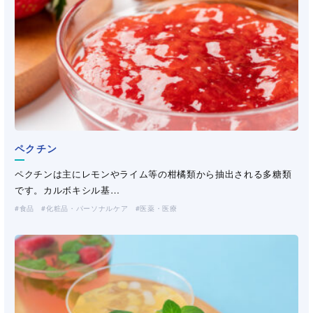
ペクチン
サフロン
セルロース変性品
（CMC・HEC・HPMC）
ジェランガム
ジェランガム
ジェランガム
セルロース変性品
（CMC・HEC・HPMC）
ペクチンは主にレモンやライム等の柑橘類から抽出される多糖類
サフロン(三晶登録商標)はビスコース加工紙です。三晶とレンゴー
セルロースを部分的に変性した水溶性高分子です。CMC（カルボ
ジェランガムは、菌体シュードモナス・エロディアを用いた微生
ジェランガムは、菌体シュードモナス・エロディアを用いた微生
ジェランガムは、菌体シュードモナス・エロディアを用いた微生
セルロースを部分的に変性した水溶性高分子です。CMC（カルボ
です。カルボキシル基…
株式会社が共同で開…
キシメチル…
物発酵により得られる天…
物発酵により得られる天…
物発酵により得られる天…
キシメチル…
食品
産業資材
化粧品・パーソナルケア
化粧品・パーソナルケア
医薬・医療
医薬・医療
工業用途
（不織布・プラスチックネット）
（洗浄剤・塗料・農薬）
化粧品・パーソナルケア
化粧品・パーソナルケア
化粧品・パーソナルケア
化粧品・パーソナルケア
土木・建材
製紙
医薬・医療
医薬・医療
医薬・医療
医薬・医療
工業用途
工業用途
工業用途
工業用途
（洗浄剤・塗料・農薬）
（洗浄剤・塗料・農薬）
（洗浄剤・塗料・農薬）
（洗浄剤・塗料・農薬）
土木・建材
製紙