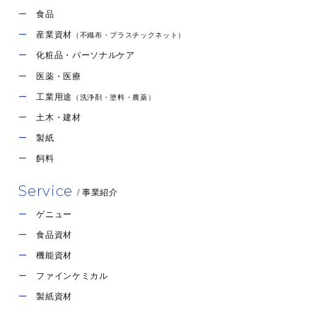
食品
産業資材
（不織布・プラスチックネット）
化粧品・パーソナルケア
医薬・医療
工業用途
（洗浄剤・塗料・農薬）
土木・建材
製紙
飼料
Service
/ 事業紹介
ゲニュー
食品資材
機能資材
ファインケミカル
製紙資材