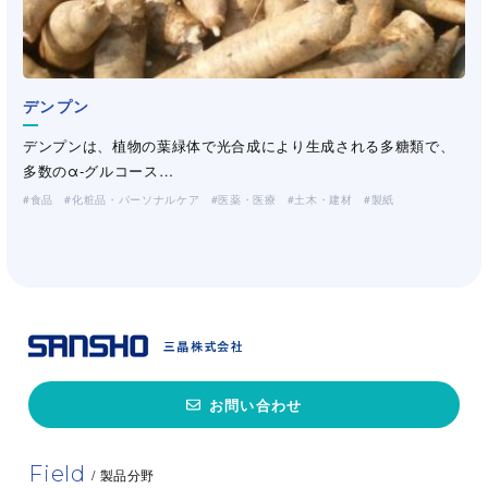
デンプン
その他化合繊紙/不織布
ポリオレフィン繊維
デンプンは、植物の葉緑体で光合成により生成される多糖類で、
三晶は、1957年のビニロン紙「パピロン」開発に始まり、これま
UniqSens SFE System
ローカストビーンガム
グアーガム変性品
飼料用グァーガム・CMC
（工業・製紙）
大和紡績株式会社、JNC株式会社、宇部エクシモ株式会社のポリ
多数のα-グルコース…
で製紙・不織布メ…
UniqSens SFE System（ユニークセンスSFEシステム）は
ローカストビーンガム（Locust Bean Gum）は、大西洋や地中海
加水分解グアーガムはグアーガムを加水分解する事により得られ
水産飼料の必須原料。各種水産飼料に適した増粘多糖類を提案い
オレフィン系繊維をお…
食品
産業資材
化粧品・パーソナルケア
医薬・医療
土木・建材
製紙
（不織布・プラスチックネット）
Tate…
に面する…
る高性能の捺染糊料です…
たします。
製紙
化粧品・パーソナルケア
食品
工業用途
工業用途
化粧品・パーソナルケア
土木・建材
土木・建材
医薬・医療
製紙
飼料
工業用途
（洗浄剤・塗料・農薬）
（洗浄剤・塗料・農薬）
（洗浄剤・塗料・農薬）
お問い合わせ
Field
/ 製品分野