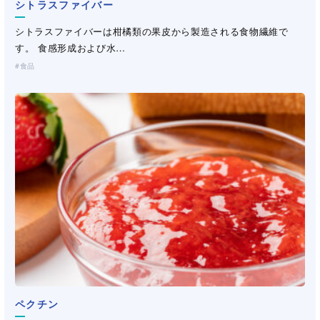
植物性原料（プラントベース）
食品素材
シトラスファイバー
離水防止
消泡
相乗効果
起泡
シトラスファイバーは柑橘類の果皮から製造される食物繊維で
蛋白反応性
着色
蛋白安定
す。 食感形成および水…
増量
脂肪代替
乳化補助
食品
分子の耐熱性（中性）
分子の耐熱性（酸性）
耐熱性ゲル形成（中性）
耐熱性ゲル形成（酸性）
イオン反応性
宗教対応（HALAL/KOSHER）
フリーワードで探す
検索する
（
9
件）
ペクチン