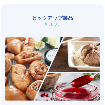
ピックアップ製品
製品から探す
Pick Up
飲料
ジャム・フルーツソース・フィリング
デザート（ゼリー・プリン・ヨーグルト）
菓子（グミ、ペクチンゼリー、焼き菓子、チョ
コレート）
冷菓
パン、麺、バッター、ミックス粉
畜肉・水練り製品
総菜
介護食
調味料
ペットフード
栄養強化
用途・機能から探す
栄養・機能強化
食感改良