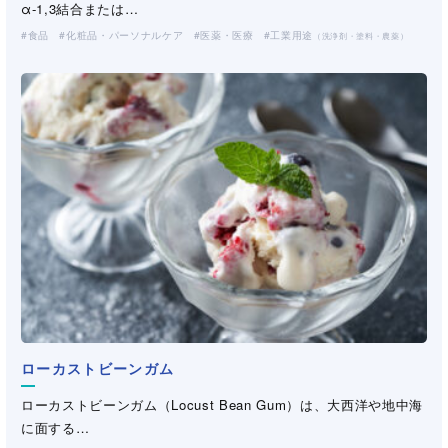
α-1,3結合または…
食品
化粧品・パーソナルケア
医薬・医療
工業用途
（洗浄剤・塗料・農薬）
ローカストビーンガム
ローカストビーンガム（Locust Bean Gum）は、大西洋や地中海
に面する…