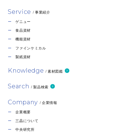
Service
/ 事業紹介
ゲニュー
食品資材
機能資材
ファインケミカル
製紙資材
Knowledge
/ 素材図鑑
Search
/ 製品検索
Company
/ 企業情報
企業概要
三晶について
中央研究所