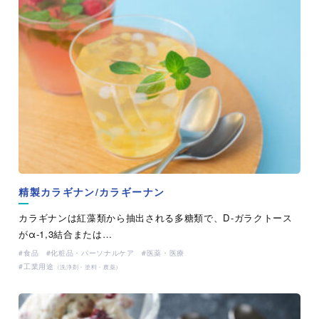
精製カラギナン/カラギーナン
カラギナンは紅藻類から抽出される多糖類で、D-ガラクトース
がα-1,3結合または…
食品
化粧品・パーソナルケア
医薬・医療
工業用途
（洗浄剤・塗料・農薬）