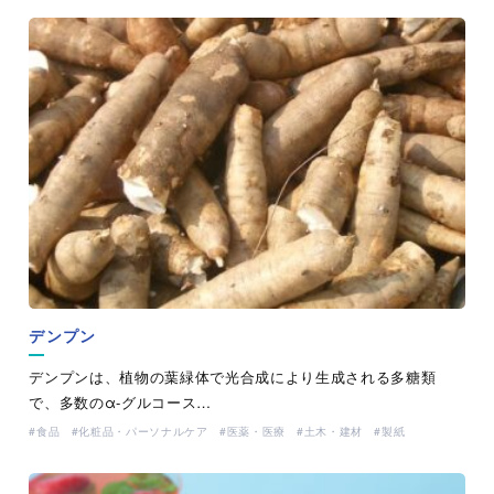
デンプン
デンプンは、植物の葉緑体で光合成により生成される多糖類
で、多数のα-グルコース…
食品
化粧品・パーソナルケア
医薬・医療
土木・建材
製紙