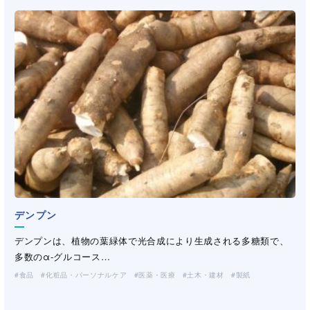
デンプン
デンプンは、植物の葉緑体で光合成により生成される多糖類で、
多数のα-グルコース…
食品
化粧品・パーソナルケア
医薬・医療
土木・建材
製紙