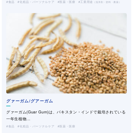
食品
化粧品・パーソナルケア
医薬・医療
工業用途
（洗浄剤・塗料・農薬）
グァーガム/グアーガム
グァーガム(Guar Gum)は、パキスタン・インドで栽培されている
一年生植物…
食品
化粧品・パーソナルケア
医薬・医療