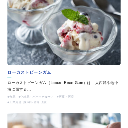
ローカストビーンガム
ローカストビーンガム（Locust Bean Gum）は、大西洋や地中
海に面する…
食品
化粧品・パーソナルケア
医薬・医療
工業用途
（洗浄剤・塗料・農薬）