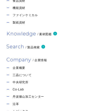
食品資材
機能資材
ファインケミカル
製紙資材
Knowledge
/ 素材図鑑
Search
/ 製品検索
Company
/ 企業情報
企業概要
三晶について
中央研究所
Co-Lab
丹波篠山加工センター
沿革
トピックス