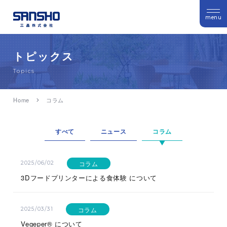
menu
トピックス
Topics
Home
コラム
すべて
ニュース
コラム
コラム
2025/06/02
3Dフードプリンターによる食体験 について
コラム
2025/03/31
Vegeper® について