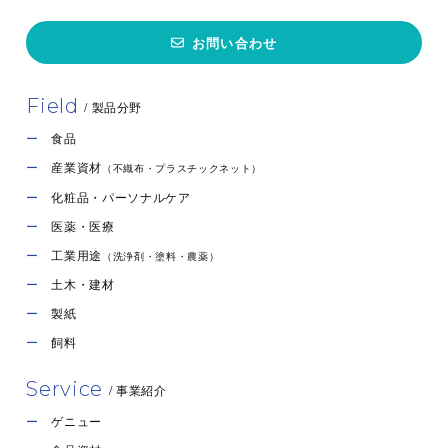
お問い合わせ
Field
/ 製品分野
食品
産業資材
（不織布・プラスチックネット）
化粧品・パーソナルケア
医薬・医療
工業用途
（洗浄剤・塗料・農薬）
土木・建材
製紙
飼料
Service
/ 事業紹介
ゲニュー