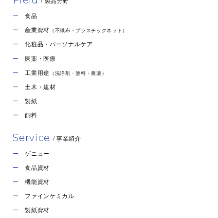
/ 製品分野
食品
産業資材
（不織布・プラスチックネット）
化粧品・パーソナルケア
医薬・医療
工業用途
（洗浄剤・塗料・農薬）
土木・建材
製紙
飼料
Service
/ 事業紹介
ゲニュー
食品資材
機能資材
ファインケミカル
製紙資材