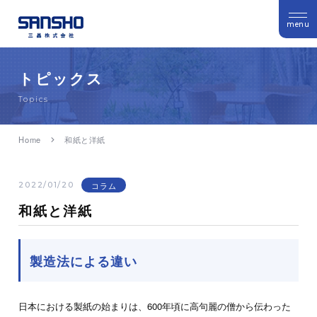
menu
トピックス
Topics
Home
和紙と洋紙
コラム
2022/01/20
和紙と洋紙
製造法による違い
日本における製紙の始まりは、600年頃に高句麗の僧から伝わった