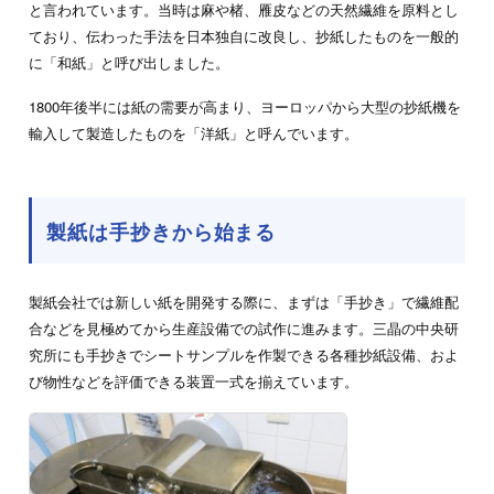
と言われています。当時は麻や楮、雁皮などの天然繊維を原料とし
ており、伝わった手法を日本独自に改良し、抄紙したものを一般的
に「和紙」と呼び出しました。
1800年後半には紙の需要が高まり、ヨーロッパから大型の抄紙機を
輸入して製造したものを「洋紙」と呼んでいます。
製紙は手抄きから始まる
製紙会社では新しい紙を開発する際に、まずは「手抄き」で繊維配
合などを見極めてから生産設備での試作に進みます。三晶の中央研
究所にも手抄きでシートサンプルを作製できる各種抄紙設備、およ
び物性などを評価できる装置一式を揃えています。