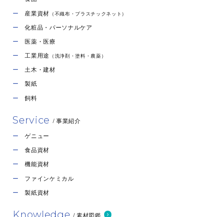
産業資材
（不織布・プラスチックネット）
化粧品・パーソナルケア
医薬・医療
工業用途
（洗浄剤・塗料・農薬）
土木・建材
製紙
飼料
Service
/ 事業紹介
ゲニュー
食品資材
機能資材
ファインケミカル
製紙資材
Knowledge
/ 素材図鑑