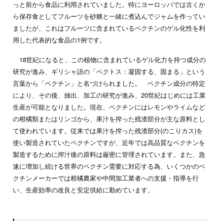
っと前から食品に利用されていました。特にヨーロッパでは古くか
ら保存食としてフルーツを砂糖と一緒に煮込んでジャムを作ってい
ましたが、これはフルーツに含まれているペクチンのゲル化性を利
用した代表的な食品の1例です。
18世紀になると、この植物に含まれているゲル化力を持つ成分の
研究が進み、ギリシャ語の「ペクトス：凝固する、固まる」という
言葉から「ペクチン」と名づけられました。 ペクチン成分の特定
により、その後、抽出、加工の研究が進み、20世紀はじめには工業
生産が可能となりました。現在、ペクチンにはレモンやライムなど
の柑橘類またはリンゴから、果汁を搾った残渣部分が主な原料とし
て使われています。従来では果汁を搾った残渣部分(のこりカス)を
使い製造されていたペクチンですが、近年では高品質なペクチンを
製造するために搾汁後の原料は厳密に管理されています。また、急
速に増加し続ける世界のペクチン需要に対応する為、いくつかのペ
クチンメーカーでは柑橘農家や中間加工業者への支援・指導を行
い、生産効率の改良と安定供給に勤めています。