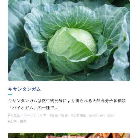
キサンタンガム
キサンタンガムは微生物発酵により得られる天然高分子多糖類
「バイオガム」の一種で…
化粧品・パーソナルケア
医薬・医療
工業用途
（洗浄剤・塗料・農薬）
土木・建材