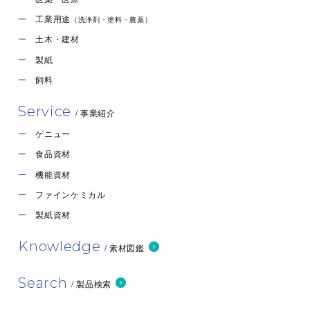
工業用途
（洗浄剤・塗料・農薬）
土木・建材
製紙
飼料
Service
/ 事業紹介
ゲニュー
食品資材
機能資材
ファインケミカル
製紙資材
Knowledge
/ 素材図鑑
Search
/ 製品検索