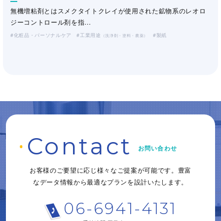
無機増粘剤とはスメクタイトクレイが使用された鉱物系のレオロ
ジーコントロール剤を指…
化粧品・パーソナルケア
工業用途
製紙
（洗浄剤・塗料・農薬）
C
o
ntact
お問い合わせ
お客様のご要望に応じ様々なご提案が可能です。
豊富
なデータ情報から
最適なプランを設計いたします。
06-6941-4131