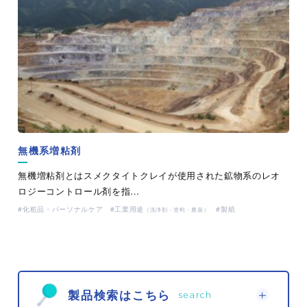
無機系増粘剤
無機増粘剤とはスメクタイトクレイが使用された鉱物系のレオ
ロジーコントロール剤を指…
化粧品・パーソナルケア
工業用途
製紙
（洗浄剤・塗料・農薬）
製品検索はこちら
search