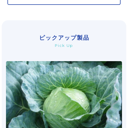
取り扱い製品から探す
ピックアップ製品
製品から探す
Pick Up
洗浄剤・研磨剤
農薬・肥料
塗料・インク
各種エマルジョン・ワックス・消泡剤
ゲル消臭剤・芳香剤
繊維プリント（捺染）
フロアブル製剤
保冷剤
捺染糊
フリーワードで探す