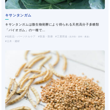
検索する
（
12
件）
キサンタンガム
キサンタンガムは微生物発酵により得られる天然高分子多糖類
「バイオガム」の一種で…
化粧品・パーソナルケア
医薬・医療
工業用途
（洗浄剤・塗料・農薬）
土木・建材