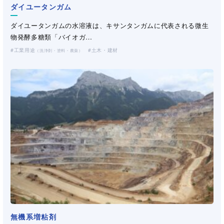
ダイユータンガム
ダイユータンガムの水溶液は、キサンタンガムに代表される微生
物発酵多糖類「バイオガ…
工業用途
土木・建材
（洗浄剤・塗料・農薬）
無機系増粘剤