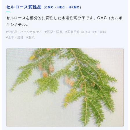
セルロース変性品
（CMC・HEC・HPMC）
セルロースを部分的に変性した水溶性高分子です。CMC（カルボ
キシメチル…
化粧品・パーソナルケア
医薬・医療
工業用途
（洗浄剤・塗料・農薬）
土木・建材
製紙