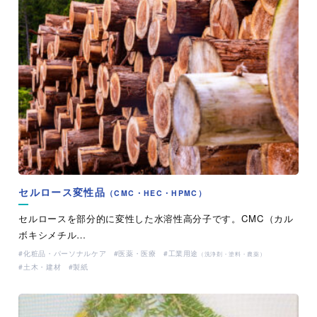
セルロース変性品
（CMC・HEC・HPMC）
セルロースを部分的に変性した水溶性高分子です。CMC（カル
ボキシメチル…
化粧品・パーソナルケア
医薬・医療
工業用途
（洗浄剤・塗料・農薬）
土木・建材
製紙