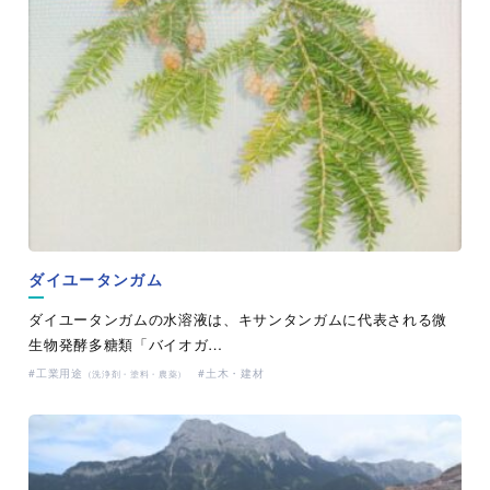
ダイユータンガム
ダイユータンガムの水溶液は、キサンタンガムに代表される微
生物発酵多糖類「バイオガ…
工業用途
土木・建材
（洗浄剤・塗料・農薬）