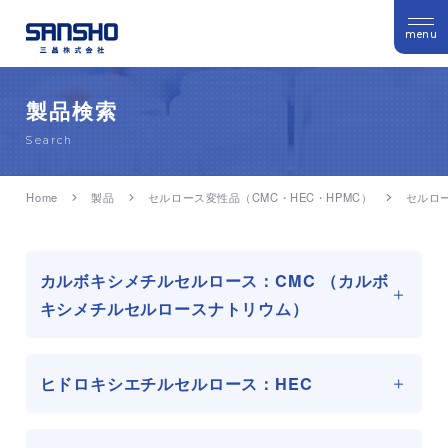
menu
製品検索
Search
Home
製品
セルロース変性品（CMC・HEC・HPMC）
セルロー
カルボキシメチルセルロース：CMC （カルボ
キシメチルセルロースナトリウム）
ヒドロキシエチルセルロース：HEC
FINNFIX シリーズ（工業用、製紙用）