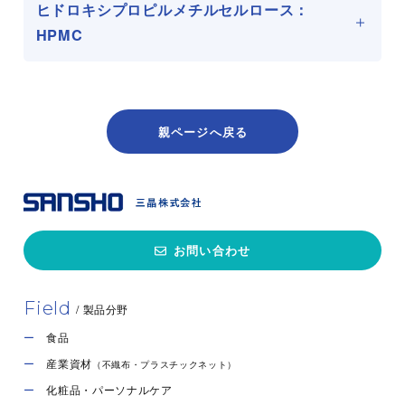
セルロース（ウッドパルプ、リンターパ
ヒドロキシプロピルメチルセルロース：
原材料
ルプ）
SANHEC シリーズ
HPMC
製造社
Nouryon Chemicals Finland Oy
セルロース（ウッドパルプ、リンターパ
原材料
製造国
フィンランド
ルプ）
20kg入り紙袋、700kg入りフレコンバッ
ネオビスコMC シリーズ
製造社
三晶株式会社
荷姿
親ページへ戻る
グ
製造国
日本
セルロース（ウッドパルプ、リンターパ
原材料
ルプ）
荷姿
25kg入り紙袋
素材について問い合わせる
製造社
三晶株式会社
素材について問い合わせる
製造国
日本
お問い合わせ
荷姿
20kg入り紙袋
CEKOL シリーズ（化粧品用・食品用）
Field
/ 製品分野
素材について問い合わせる
セルロース（ウッドパルプ、リンターパ
食品
原材料
ルプ）
産業資材
（不織布・プラスチックネット）
製造社
Nouryon Chemicals Finland Oy
化粧品・パーソナルケア