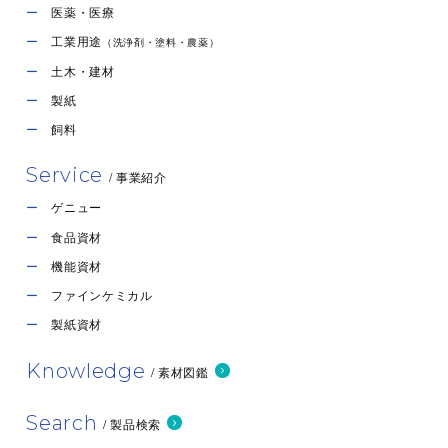
医薬・医療
製造国
フィンランド
工業用途
（洗浄剤・塗料・農薬）
荷姿
20kg入り紙袋
土木・建材
製紙
素材について問い合わせる
飼料
Service
/ 事業紹介
※CEKOLシリーズは医薬部外品原料規格に準拠
ゲニュー
食品資材
機能資材
ファインケミカル
製紙資材
Knowledge
/ 素材図鑑
Search
/ 製品検索