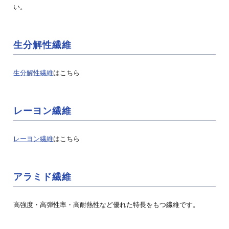
い。
生分解性繊維
生分解性繊維
はこちら
レーヨン繊維
エアリモ
（極細芯鞘オレフィン繊維）
レーヨン繊維
はこちら
®
宇部エクシモ株式会社独自の紡糸延伸技術により開発された極
細芯鞘オレフィン複合繊…
アラミド繊維
製紙
高強度・高弾性率・高耐熱性など優れた特長をもつ繊維です。