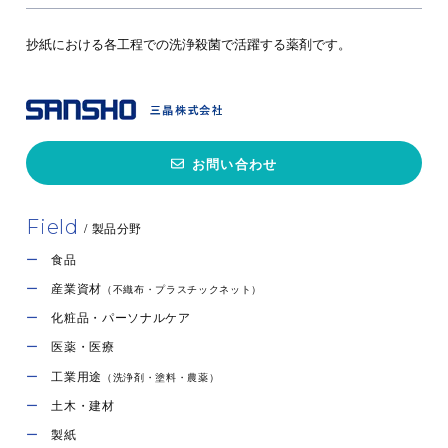
抄紙における各工程での洗浄殺菌で活躍する薬剤です。
お問い合わせ
グアーガム変性品
（工業・製紙）
Field
/ 製品分野
加水分解グアーガムはグアーガムを加水分解する事により得ら
食品
れる高性能の捺染糊料です…
産業資材
（不織布・プラスチックネット）
工業用途
土木・建材
製紙
（洗浄剤・塗料・農薬）
化粧品・パーソナルケア
医薬・医療
工業用途
（洗浄剤・塗料・農薬）
土木・建材
製紙