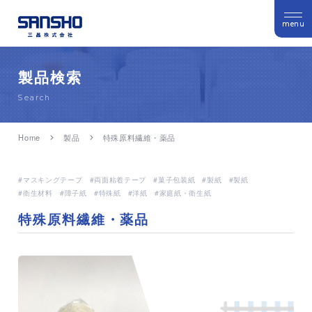
menu
製品検索
Search
Home
製品
特殊原料繊維・薬品
マスキングテープ
両面粘着テープ
菓子包装紙
製紙
製紙
衛生材料
障子紙
特殊紙
洋紙
家庭紙・衛生紙
特殊原料繊維・薬品