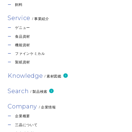
飼料
Service
/ 事業紹介
ゲニュー
食品資材
機能資材
ビニロン繊維
ファインケミカル
製紙資材
ビニロン繊維は、ポリビニルアルコール(PVA)樹脂を原料とする
合成繊維で、株式会…
Knowledge
/ 素材図鑑
製紙
Search
/ 製品検索
Company
/ 企業情報
企業概要
三晶について