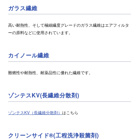
ガラス繊維
高い耐熱性、そして極細繊度グレードのガラス繊維はエアフィルタ
ーの原料などに使用されています。
カイノール繊維
セルロース変性品
（CMC・HEC・HPMC）
難燃性や耐熱性、耐薬品性に優れた繊維です。
セルロースを部分的に変性した水溶性高分子です。CMC（カル
ボキシメチル…
ゾンテスKV(長繊維分散剤)
化粧品・パーソナルケア
医薬・医療
工業用途
（洗浄剤・塗料・農薬）
土木・建材
製紙
ゾンテスKV（長繊維分散剤）
はこちら
クリーンサイド®(工程洗浄殺菌剤)