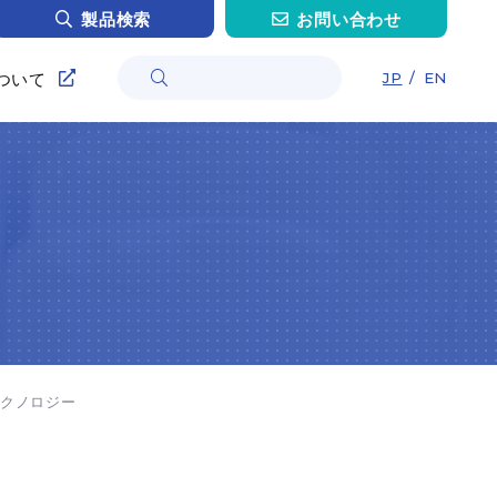
製品検索
お問い合わせ
ついて
JP
/
EN
情報
採用
採用
インタビュー H.O.さん
インタビュー C.Z.さん
ンタビュー T.H.さん
インタビュー Y.M.さん
トリー
テクノロジー