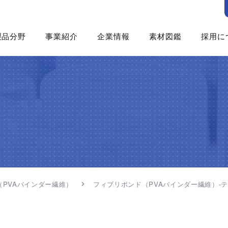
製品分野
事業紹介
企業情報
素材図鑑
採用に
食品
ゲニュー
企業概要
採用
産業資材
食品資材
三晶について
新卒
（不織布・プラスチックネット）
化粧品・パーソナルケア
機能資材
中央研究所
中途
医薬・医療
ファインケミカル
Co Lab
社員
工業用途
製紙資材
丹波篠山加工センター
社員
（洗浄剤・塗料・農薬）
土木・建材
沿革
社員イ
製紙
トピックス
社員
飼料
エン
（PVAバインダー繊維）
フィブリボンド（PVAバインダー繊維）-