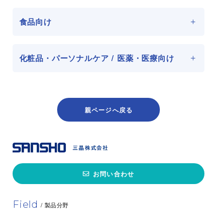
食品向け
化粧品・パーソナルケア / 医薬・医療向け
GENUGEL® carrageenan type WR-78-J
タイプ
カッパ
GENUGEL® carrageenan type JPE-126
用途
透明性の高いゲル 各種デザートゼリー
親ページへ戻る
原産国
デンマーク
タイプ
カッパ
包装形態
20kg入り紙袋
日本医薬品添加物規格準拠 ゲル強度
用途
大 スクロースフリー
素材について問い合わせる
原産国
デンマーク
お問い合わせ
包装形態
25kg入り紙袋
Field
/ 製品分野
素材について問い合わせる