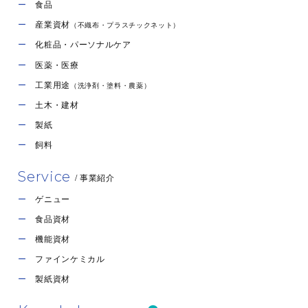
食品
GENUGEL® carrageenan type WG-108
産業資材
（不織布・プラスチックネット）
化粧品・パーソナルケア
タイプ
カッパ
医薬・医療
用途
ゲル強度中 各種デザートゼリー
GENUVISCO® carrageenan type PJ-JPE
工業用途
（洗浄剤・塗料・農薬）
原産国
デンマーク
土木・建材
タイプ
イオタ
包装形態
25kg入り紙袋
製紙
医薬部外品原料規格・日本医薬品添加物
飼料
用途
規格準拠 増粘・ゲル化・離水防止 ス
素材について問い合わせる
クロースフリー
Service
/ 事業紹介
原産国
デンマーク
ゲニュー
包装形態
25kg入り紙袋
食品資材
機能資材
GENUGEL® carrageenan type SWG-J
素材について問い合わせる
ファインケミカル
製紙資材
タイプ
カッパ
用途
ゲル強度大 各種デザートゼリー