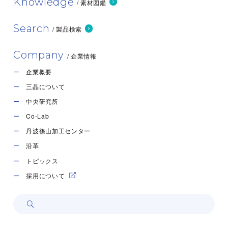
Knowledge
/ 素材図鑑
原産国
デンマーク
GENUVISCO® carrageenan type TPC-1
Search
/ 製品検索
包装形態
25kg入り紙袋
タイプ
イオタ
Company
/ 企業情報
素材について問い合わせる
増粘・離水防止 冷水可溶 スクロース
用途
フリー
企業概要
三晶について
原産国
デンマーク
中央研究所
包装形態
25kg入り紙袋
Co-Lab
GENUGEL® carrageenan type CJ
丹波篠山加工センター
素材について問い合わせる
沿革
タイプ
イオタ
トピックス
増粘・離水防止 冷水可溶 インスタン
用途
トムースパウダー
採用について
原産国
デンマーク
GENUVISCO® carrageenan type CF02
包装形態
25kg入り紙袋
タイプ
イオタ